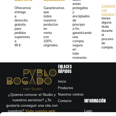
están
Contacta
Ofrecemos
Garantizamos
protegidos
con
entrega
que
y
nosotros
a
todos
encriptados
tienes
domicilio
nuestros
de
alguna
gratuita
productos
principio
duda
para
en
a fin,
durante
pedidos
venta
garantizando
el
superiores
son
una
proceso
a
100%
compra
de
90 €.
originales.
segura
compra.
en
todo
momento.
ENLACES
RÁPIDOS
Inicio
Productos
Nuestros centros
¿Quieres conocer el Studio y
INFORMACIÓN
nuestros servicios? ¿Te
Contacto
gustaría conseguir una cita con
nosotros?
Visita nuestra web
.
Login