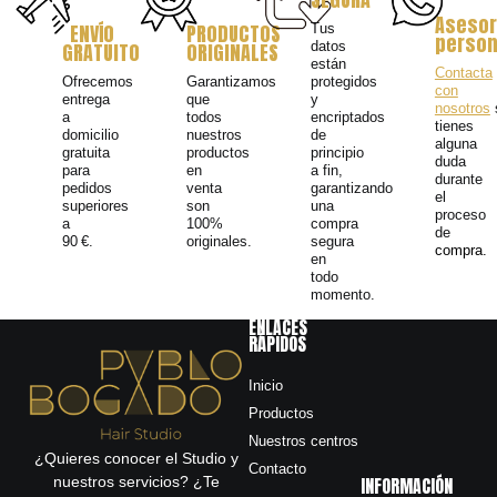
Asesor
ENVÍO
PRODUCTOS
Tus
person
GRATUITO
ORIGINALES
datos
están
Contacta
Ofrecemos
Garantizamos
protegidos
con
entrega
que
y
nosotros
a
todos
encriptados
tienes
domicilio
nuestros
de
alguna
gratuita
productos
principio
duda
para
en
a fin,
durante
pedidos
venta
garantizando
el
superiores
son
una
proceso
a
100%
compra
de
90 €.
originales.
segura
compra.
en
todo
momento.
ENLACES
RÁPIDOS
Inicio
Productos
Nuestros centros
¿Quieres conocer el Studio y
Contacto
nuestros servicios? ¿Te
INFORMACIÓN