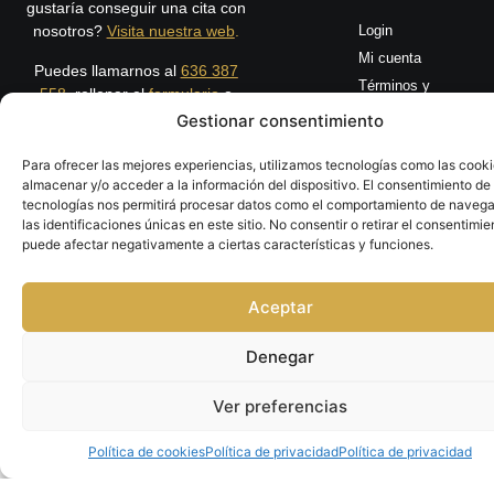
gustaría conseguir una cita con
nosotros?
Visita nuestra web
.
Login
Mi cuenta
Puedes llamarnos al
636 387
Términos y
558
, rellenar el
formulario
o
condiciones
escribirnos en nuestras redes
Gestionar consentimiento
Políticas de
sociales.
cookies
Para ofrecer las mejores experiencias, utilizamos tecnologías como las cook
Seguimiento de
almacenar y/o acceder a la información del dispositivo. El consentimiento de
pedido
tecnologías nos permitirá procesar datos como el comportamiento de navega
las identificaciones únicas en este sitio. No consentir o retirar el consentimie
puede afectar negativamente a ciertas características y funciones.
Aceptar
Denegar
Ver preferencias
Política de cookies
Política de privacidad
Política de privacidad