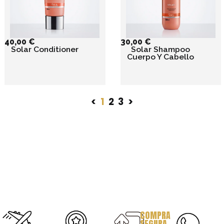
40,00
€
30,00
€
Solar Conditioner
Solar Shampoo
Cuerpo Y Cabello
<
1
2
3
>
COMPRA
SEGURA